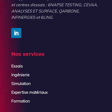
et centres d’essais : 6NAPSE TESTING, CEVAA,
ANALYSES ET SURFACE, QARBONE,
INFINERGIES et 6LING.
Nos services
Essais
Ingénierie
Simulation
Expertise matériaux
Formation