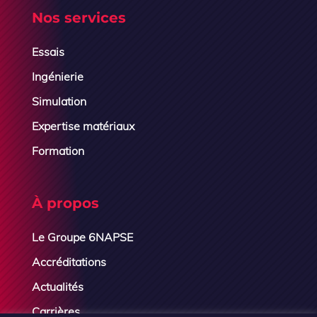
Nos services
Essais
Ingénierie
Simulation
Expertise matériaux
Formation
À propos
Le Groupe 6NAPSE
Accréditations
Actualités
Carrières