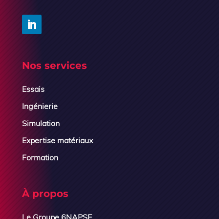
Nos services
Essais
Ingénierie
Simulation
Expertise matériaux
Formation
À propos
Le Groupe 6NAPSE