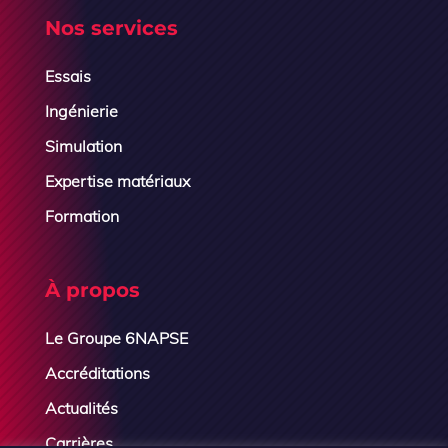
Nos services
Essais
Ingénierie
Simulation
Expertise matériaux
Formation
À propos
Le Groupe 6NAPSE
Accréditations
Actualités
Carrières