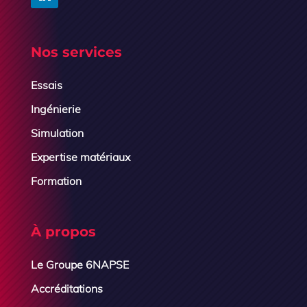
Nos services
Essais
Ingénierie
Simulation
Expertise matériaux
Formation
À propos
Le Groupe 6NAPSE
Accréditations