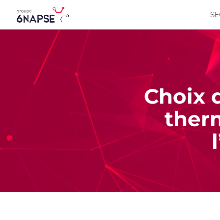
SE
Choix d
ther