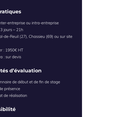
pratiques
nter-entreprise ou intra-entreprise
 3 jours – 21h
Val-de-Reuil (27), Chassieu (69) ou sur site
ter : 1950€ HT
ra : sur devis
tés d’évaluation
nnaire de début et de fin de stage
 de présence
at de réalisation
ibilité