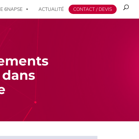
E 6NAPSE
ACTUALITÉ
CONTACT / DEVIS
itements
 dans
e