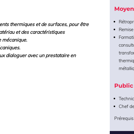
Moyen
Rétropr
ments thermiques et de surfaces, pour être
Remise 
atériau et des caractéristiques
Formati
ie mécanique.
consult
caniques.
transfo
ux dialoguer avec un prestataire en
thermiq
métalli
Public
Technic
Chef de
Prérequis