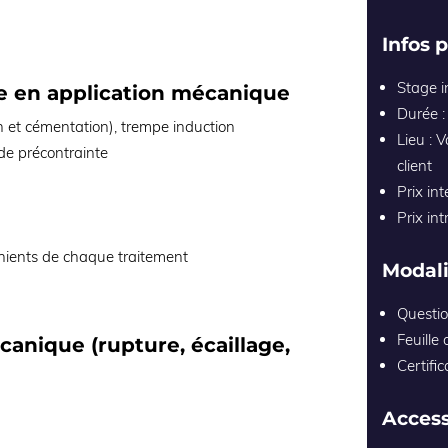
Infos 
Stage i
ce en application mécanique
Durée :
n et cémentation), trempe induction
Lieu : 
de précontrainte
client
Prix in
Prix int
ients de chaque traitement
Modali
Questio
Feuille
anique (rupture, écaillage,
Certific
Access