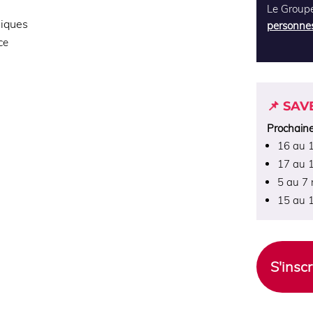
Le Groupe
miques
personnes
ce
📌 SAV
Prochaine
16 au 
17 au 1
5 au 7
15 au 
S'insc