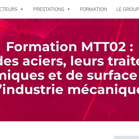
CTEURS
PRESTATIONS
FORMATION
LE GROUP
Formation MTT02 :
es aciers, leurs tra
miques et de surface
l’industrie mécaniqu