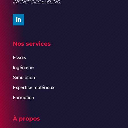
INFINERGIES et 6LING.
Nos services
Essais
Ingénierie
Simulation
Expertise matériaux
Formation
À propos