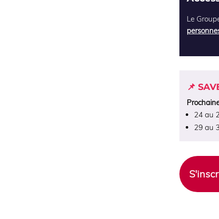
Le Groupe
personnes
📌 SAV
Prochaine
24 au 2
29 au 
S'insc