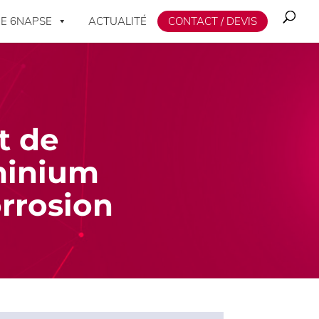
E 6NAPSE
ACTUALITÉ
CONTACT / DEVIS
t de
uminium
orrosion