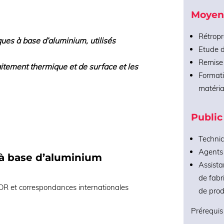
Moyen
Rétropr
ques à base d’aluminium, utilisés
Etude d
Remise 
itement thermique et de surface et les
Formati
matéria
Public
Technic
Agents 
 à base d’aluminium
Assista
de fabr
R et correspondances internationales
de prod
Prérequis