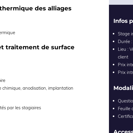
 thermique des alliages
Infos 
hermique
Stage i
Durée :
 et traitement de surface
Lieu : 
client
Prix in
Prix int
ire
Modali
e chimique, anodisation, implantation
Questio
tés par les stagiaires
Feuille
Certific
Access