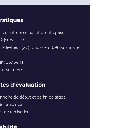
pratiques
nter-entreprise ou intra-entreprise
 2 jours – 14h
Val-de-Reuil (27), Chassieu (69) ou sur site
ter : 1575€ HT
ra : sur devis
tés d’évaluation
nnaire de début et de fin de stage
 de présence
at de réalisation
ibilité