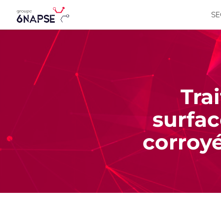
SE
Tra
surfac
corroyé