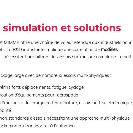
 simulation et solutions
ojet MIMME offre une chaîne de valeur étendue aux industriels pour 
ets. La R&D industrielle implique une corrélation de
modèles
ci nécessitent par ailleurs des essais sur-mesure complexes à mett
ackage large avec de nombreux essais multi-physiques :
vérins forts déplacements, fatigue, cyclage
fication d’équipements pour l’aérospatial
rême, perte de charge en température, essais au feu, électronique,
bilité
non standards d’essais nécessitant une approche multi-physique
ckaging au transport et à l’utilisation