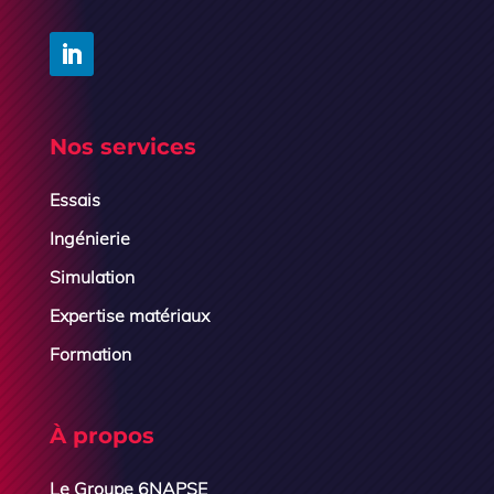
Nos services
Essais
Ingénierie
Simulation
Expertise matériaux
Formation
À propos
Le Groupe 6NAPSE